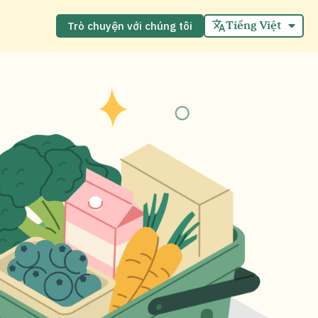
English
Español
Tiếng Việt
Trò chuyện với chúng tôi
中文 (中国)