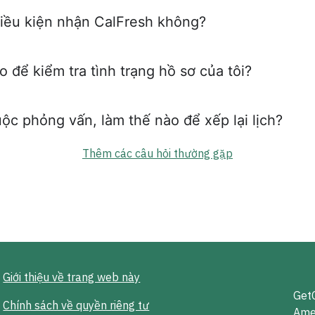
điều kiện nhận CalFresh không?
 để kiểm tra tình trạng hồ sơ của tôi?
uộc phỏng vấn, làm thế nào để xếp lại lịch?
Thêm các câu hỏi thường gặp
Giới thiệu về trang web này
GetC
Chính sách về quyền riêng tư
Ame