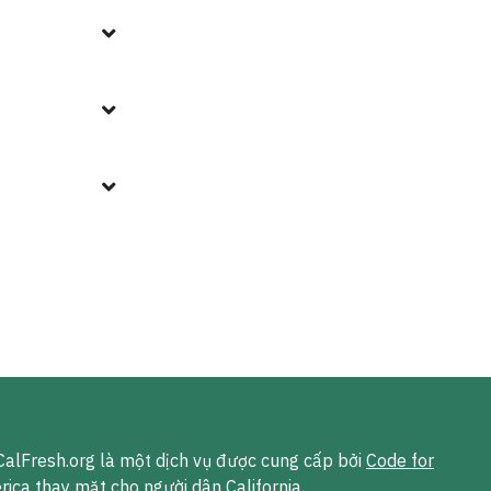
alFresh.org là một dịch vụ được cung cấp bởi
Code for
rica
thay mặt cho người dân California.