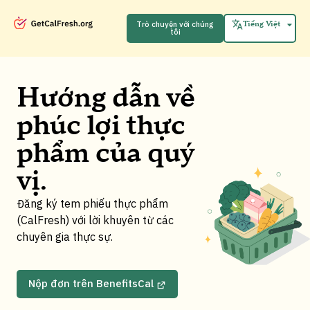
English
Español
Trò chuyện với chúng
Tiếng Việt
tôi
中文 (中国)
Hướng dẫn về
phúc lợi thực
phẩm của quý
vị.
Đăng ký tem phiếu thực phẩm
(CalFresh) với lời khuyên từ các
chuyên gia thực sự.
Nộp đơn trên BenefitsCal